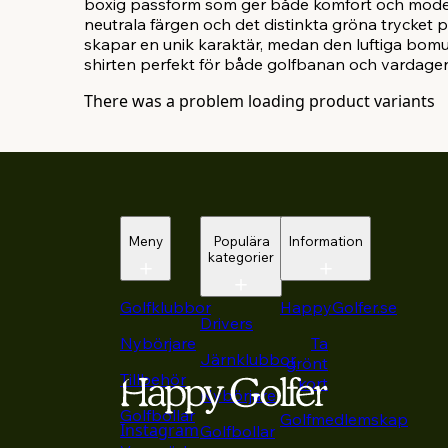
boxig passform som ger både komfort och moder
neutrala färgen och det distinkta gröna trycket 
skapar en unik karaktär, medan den luftiga bomul
shirten perfekt för både golfbanan och vardage
There was a problem loading product variants
Meny
Populära
Information
kategorier
Golfklubbor
HappyGolfer.se
Drivers
Nybörjare
Ta
Järnklubbor
grönt
Tillbehör
kort
Nybörjare
Golfbollar
Golfmedlemskap
Instagram
Golfbollar