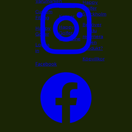
Varumärken
Happy
Putters
Golfer
Custom
Stockholm
Kepsar
Fitting
Behöver
Happy
Happy
du
Golfer
Golfer
returnera
Magazine
en
Logga
produkt?
in
Köpvillkor
Facebook