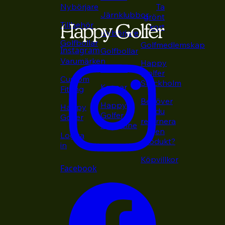
Nybörjare
Ta
Järnklubbor
grönt
Tillbehör
kort
Nybörjare
Golfbollar
Golfmedlemskap
Instagram
Golfbollar
Varumärken
Happy
Putters
Golfer
Custom
Stockholm
Kepsar
Fitting
Behöver
Happy
Happy
du
Golfer
Golfer
returnera
Magazine
en
Logga
produkt?
in
Köpvillkor
Facebook