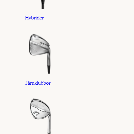
Hybrider
Järnklubbor