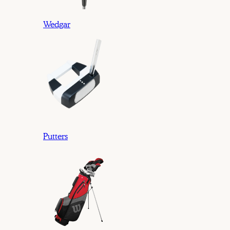
Wedgar
Putters