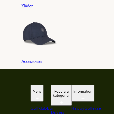
Kläder
Accessoarer
Meny
Populära
Information
kategorier
Golfklubbor
HappyGolfer.se
Drivers