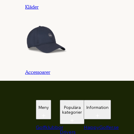
Kläder
Accessoarer
Meny
Populära
Information
kategorier
Golfklubbor
HappyGolfer.se
Drivers