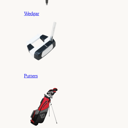
Wedgar
Putters