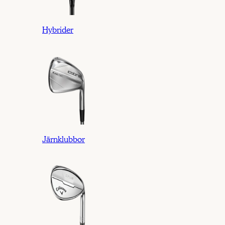
Hybrider
Järnklubbor