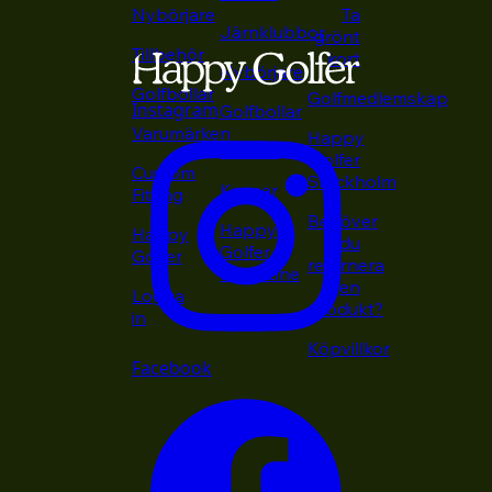
Nybörjare
Ta
Järnklubbor
grönt
Tillbehör
kort
Nybörjare
Golfbollar
Golfmedlemskap
Instagram
Golfbollar
Varumärken
Happy
Putters
Golfer
Custom
Stockholm
Kepsar
Fitting
Behöver
Happy
Happy
du
Golfer
Golfer
returnera
Magazine
en
Logga
produkt?
in
Köpvillkor
Facebook