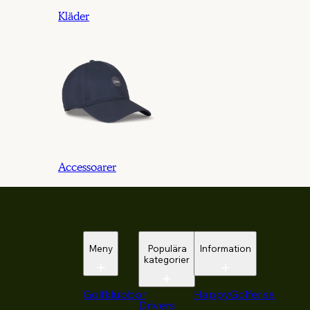
Kläder
Accessoarer
Meny
Populära
Information
kategorier
Golfklubbor
HappyGolfer.se
Drivers