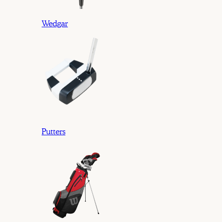
Wedgar
Putters