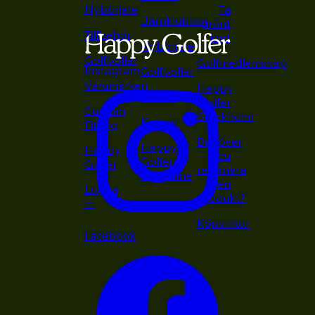
Nybörjare
Ta
Järnklubbor
grönt
Tillbehör
kort
Nybörjare
Golfbollar
Golfmedlemskap
Instagram
Golfbollar
Varumärken
Happy
Putters
Golfer
Custom
Stockholm
Kepsar
Fitting
Behöver
Happy
Happy
du
Golfer
Golfer
returnera
Magazine
en
Logga
produkt?
in
Köpvillkor
Facebook