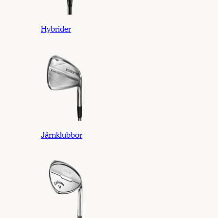
Hybrider
Järnklubbor