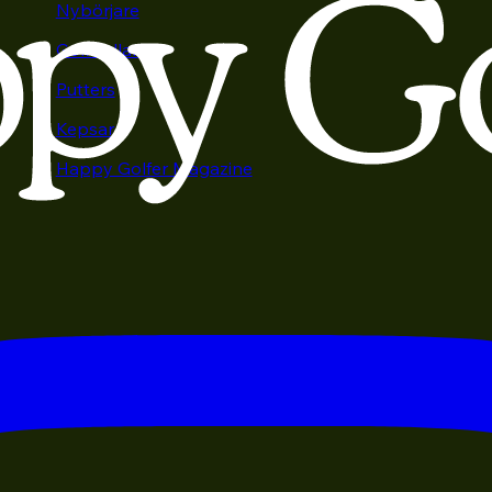
Nybörjare
Golfbollar
Putters
Kepsar
Happy Golfer Magazine