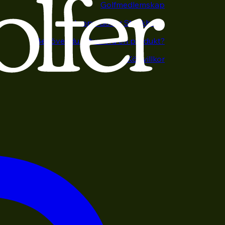
Golfmedlemskap
Happy Golfer Stockholm
Behöver du returnera en produkt?
Köpvillkor