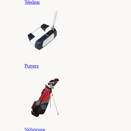
Wedgar
Putters
Nybörjare