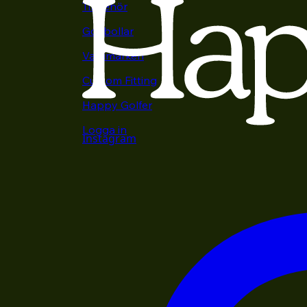
Tillbehör
Golfbollar
Varumärken
Custom Fitting
Happy Golfer
Logga in
Instagram