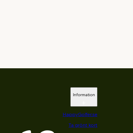
Information
HappyGolfer.se
Ta grönt kort