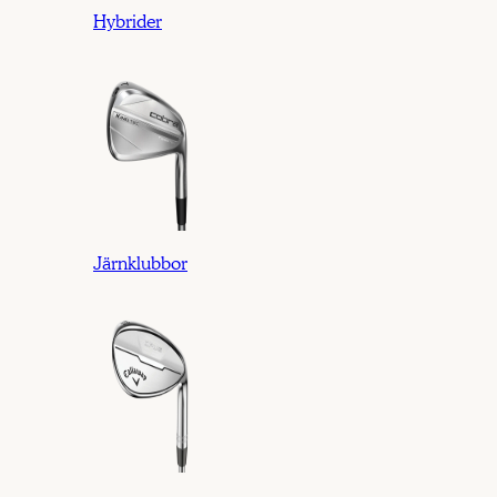
Hybrider
Järnklubbor