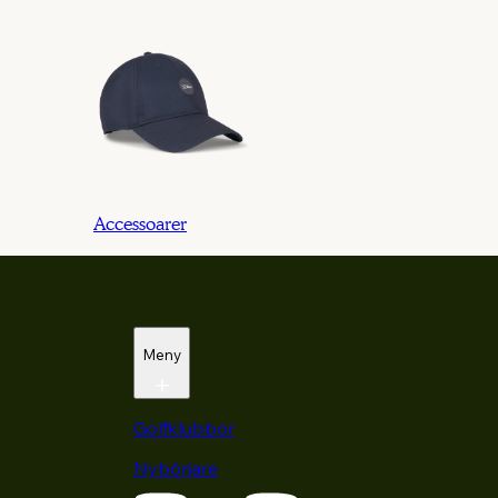
Accessoarer
Meny
Golfklubbor
Nybörjare