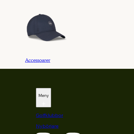
Accessoarer
Meny
Golfklubbor
Nybörjare