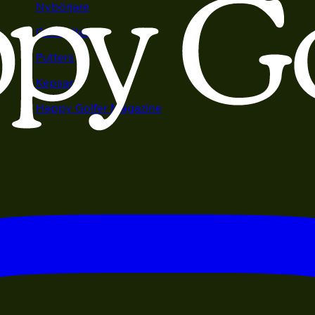
Nybörjare
Golfbollar
Putters
Kepsar
Happy Golfer Magazine