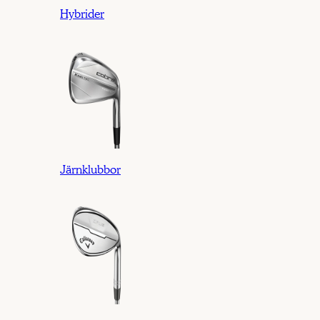
Hybrider
Järnklubbor