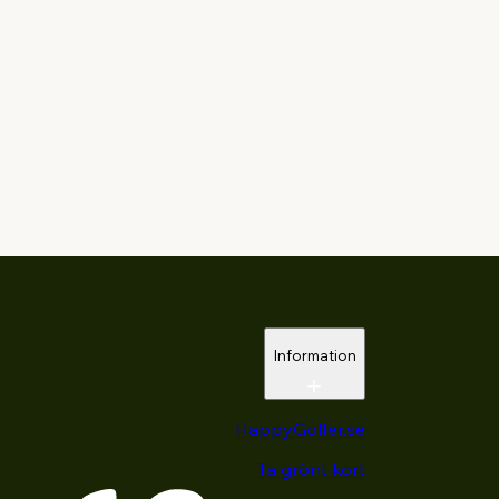
Information
HappyGolfer.se
Ta grönt kort