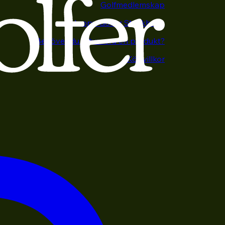
Golfmedlemskap
Happy Golfer Stockholm
Behöver du returnera en produkt?
Köpvillkor