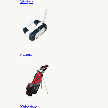
Wedgar
Putters
Nybörjare