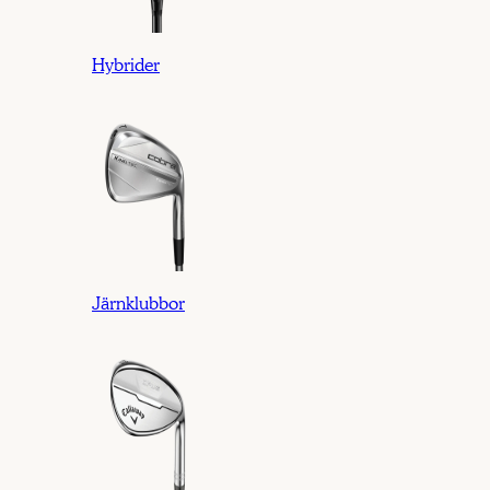
Hybrider
Järnklubbor