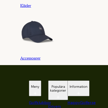
Kläder
Accessoarer
Meny
Populära
Information
kategorier
Golfklubbor
HappyGolfer.se
Drivers