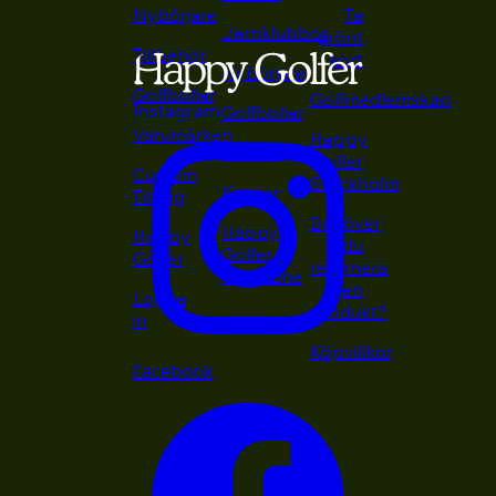
Nybörjare
Ta
Järnklubbor
grönt
Tillbehör
kort
Nybörjare
Golfbollar
Golfmedlemskap
Instagram
Golfbollar
Varumärken
Happy
Putters
Golfer
Custom
Stockholm
Kepsar
Fitting
Behöver
Happy
Happy
du
Golfer
Golfer
returnera
Magazine
en
Logga
produkt?
in
Köpvillkor
Facebook