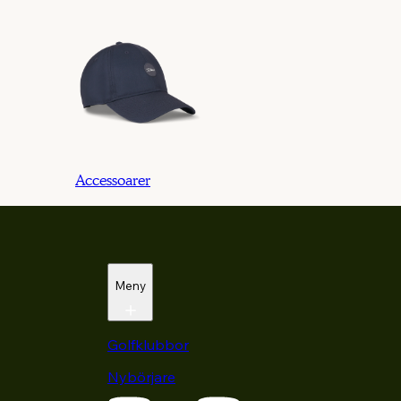
Accessoarer
Meny
Golfklubbor
Nybörjare