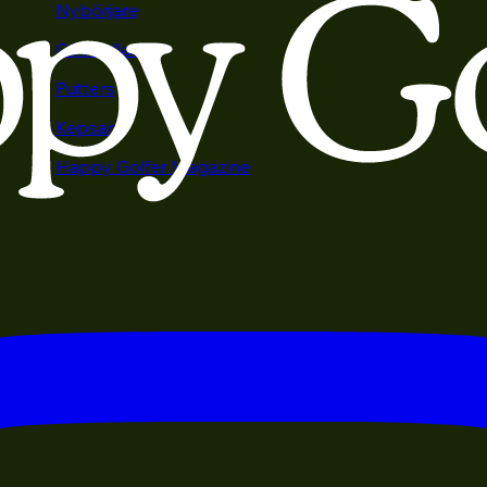
Nybörjare
Golfbollar
Putters
Kepsar
Happy Golfer Magazine