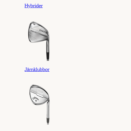
Hybrider
Järnklubbor