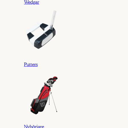
Wedgar
Putters
Nybörjare