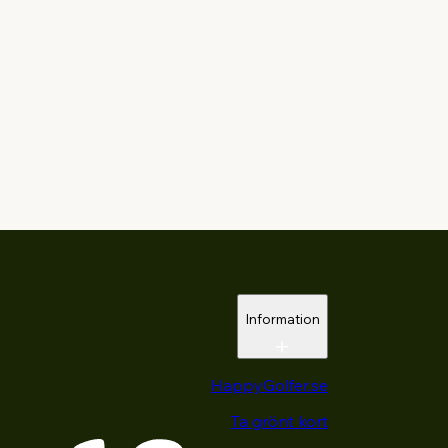
Information
HappyGolfer.se
Ta grönt kort