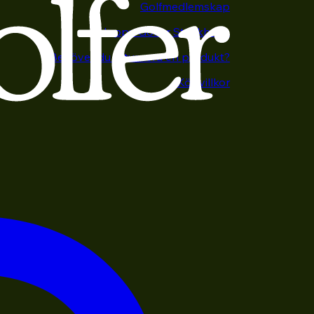
Golfmedlemskap
Happy Golfer Stockholm
Behöver du returnera en produkt?
Köpvillkor