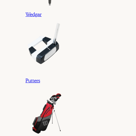
Wedgar
Putters