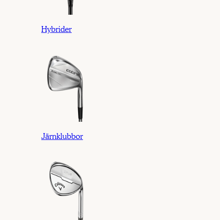
Hybrider
Järnklubbor