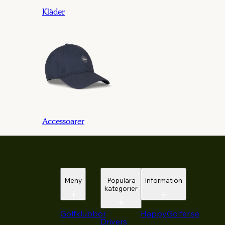
Kläder
Accessoarer
Meny
Populära
Information
kategorier
Golfklubbor
HappyGolfer.se
Drivers