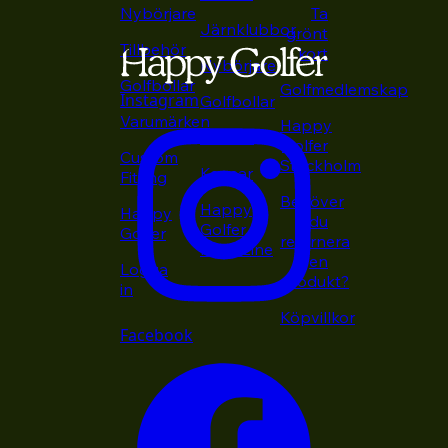
Nybörjare
Ta
Järnklubbor
grönt
Tillbehör
kort
Nybörjare
Golfbollar
Golfmedlemskap
Instagram
Golfbollar
Varumärken
Happy
Putters
Golfer
Custom
Stockholm
Kepsar
Fitting
Behöver
Happy
Happy
du
Golfer
Golfer
returnera
Magazine
en
Logga
produkt?
in
Köpvillkor
Facebook