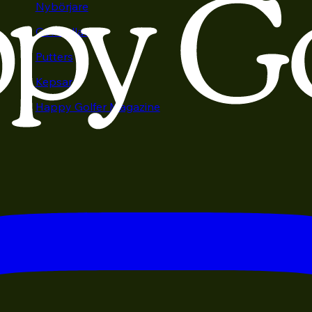
Nybörjare
Golfbollar
Putters
Kepsar
Happy Golfer Magazine