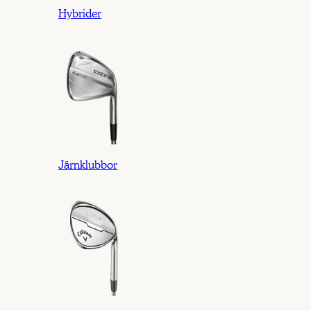
Hybrider
Järnklubbor