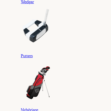
Wedgar
Putters
Nybörjare