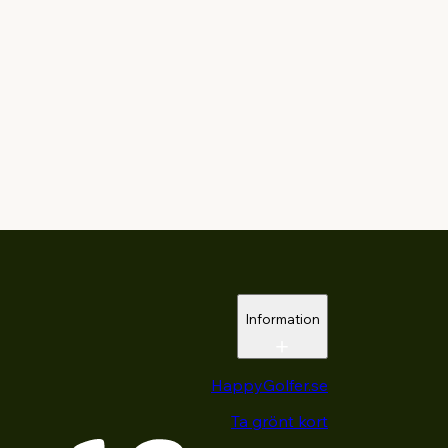
Information
HappyGolfer.se
Ta grönt kort