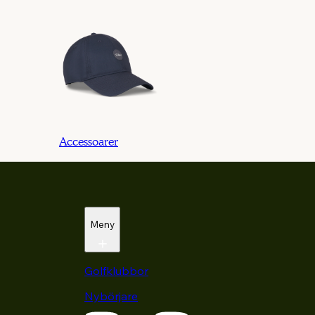
Accessoarer
Meny
Golfklubbor
Nybörjare