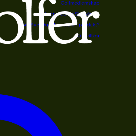
Golfmedlemskap
Happy Golfer Stockholm
Behöver du returnera en produkt?
Köpvillkor