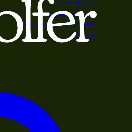
Golfmedlemskap
Happy Golfer Stockholm
Behöver du returnera en produkt?
Köpvillkor