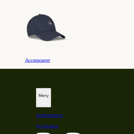
Accessoarer
Meny
Golfklubbor
Nybörjare