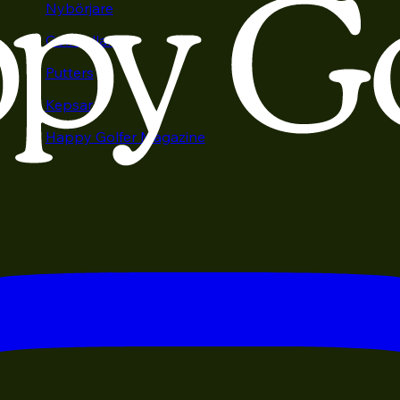
Nybörjare
Golfbollar
Putters
Kepsar
Happy Golfer Magazine