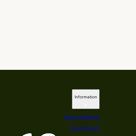
Information
HappyGolfer.se
Ta grönt kort