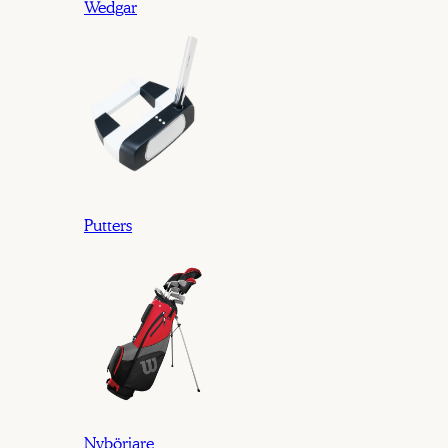
Wedgar
Putters
Nybörjare