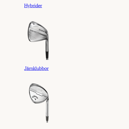
Hybrider
Järnklubbor