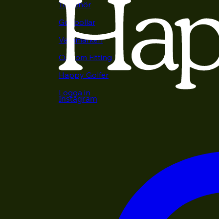
Tillbehör
Golfbollar
Varumärken
Custom Fitting
Happy Golfer
Logga in
Instagram