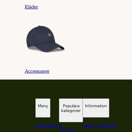
Kläder
Accessoarer
Meny
Populära
Information
kategorier
Golfklubbor
HappyGolfer.se
Drivers