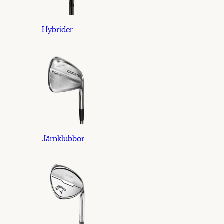
Hybrider
Järnklubbor