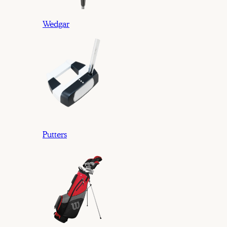
Wedgar
Putters