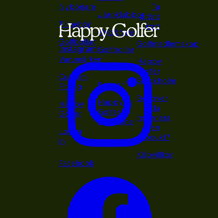
Nybörjare
Ta
Järnklubbor
grönt
Tillbehör
kort
Nybörjare
Golfbollar
Golfmedlemskap
Instagram
Golfbollar
Varumärken
Happy
Putters
Golfer
Custom
Stockholm
Kepsar
Fitting
Behöver
Happy
Happy
du
Golfer
Golfer
returnera
Magazine
en
Logga
produkt?
in
Köpvillkor
Facebook