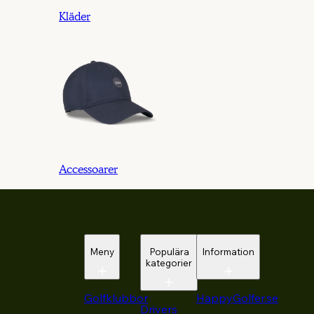
Kläder
Accessoarer
Meny
Populära
Information
kategorier
Golfklubbor
HappyGolfer.se
Drivers