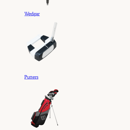
Wedgar
Putters