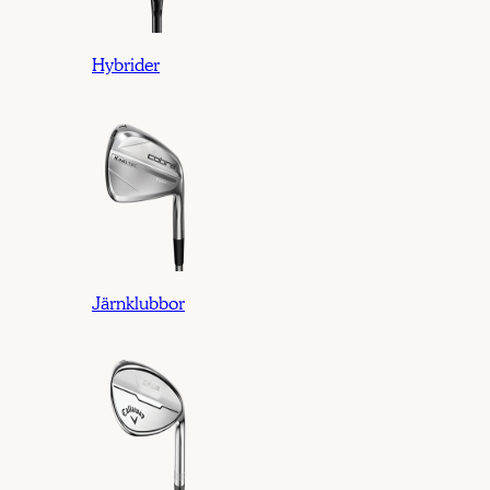
Hybrider
Järnklubbor