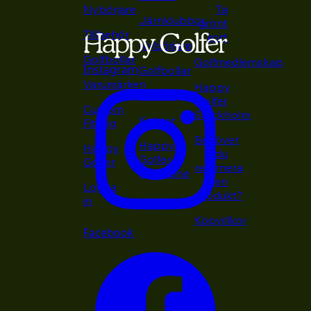
Nybörjare
Ta
Järnklubbor
grönt
Tillbehör
kort
Nybörjare
Golfbollar
Golfmedlemskap
Instagram
Golfbollar
Varumärken
Happy
Putters
Golfer
Custom
Stockholm
Kepsar
Fitting
Behöver
Happy
Happy
du
Golfer
Golfer
returnera
Magazine
en
Logga
produkt?
in
Köpvillkor
Facebook