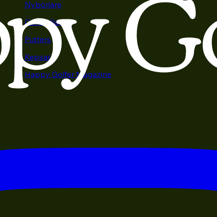
Nybörjare
Golfbollar
Putters
Kepsar
Happy Golfer Magazine