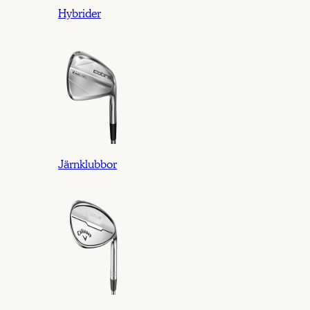
Hybrider
Järnklubbor