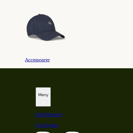
Accessoarer
Meny
Golfklubbor
Nybörjare