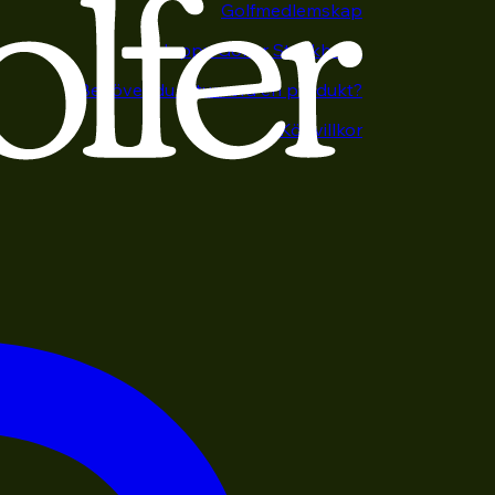
Golfmedlemskap
Happy Golfer Stockholm
Behöver du returnera en produkt?
Köpvillkor