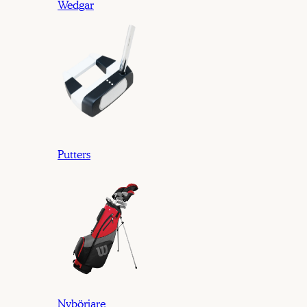
Wedgar
Putters
Nybörjare