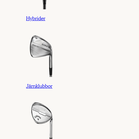
Hybrider
Järnklubbor