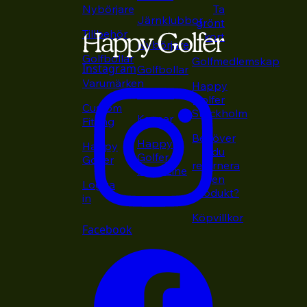
Nybörjare
Ta
Järnklubbor
grönt
Tillbehör
kort
Nybörjare
Golfbollar
Golfmedlemskap
Instagram
Golfbollar
Varumärken
Happy
Putters
Golfer
Custom
Stockholm
Kepsar
Fitting
Behöver
Happy
Happy
du
Golfer
Golfer
returnera
Magazine
en
Logga
produkt?
in
Köpvillkor
Facebook