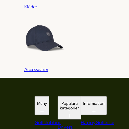
Kläder
Accessoarer
Meny
Populära
Information
kategorier
Golfklubbor
HappyGolfer.se
Drivers