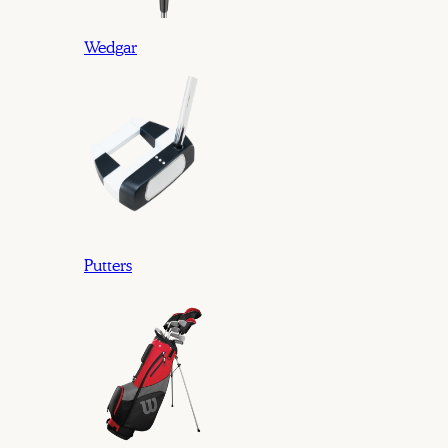
Wedgar
Putters