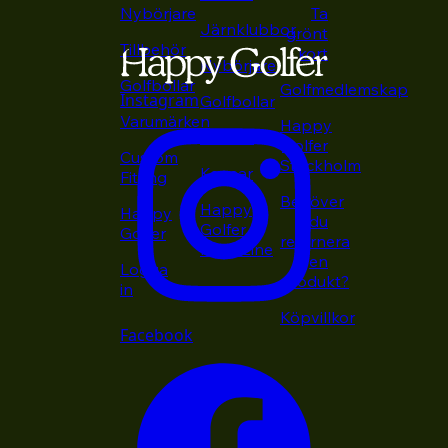
Nybörjare
Ta
Järnklubbor
grönt
Tillbehör
kort
Nybörjare
Golfbollar
Golfmedlemskap
Instagram
Golfbollar
Varumärken
Happy
Putters
Golfer
Custom
Stockholm
Kepsar
Fitting
Behöver
Happy
Happy
du
Golfer
Golfer
returnera
Magazine
en
Logga
produkt?
in
Köpvillkor
Facebook