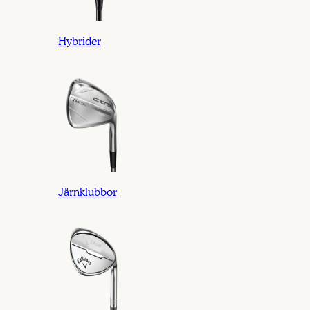
Hybrider
Järnklubbor