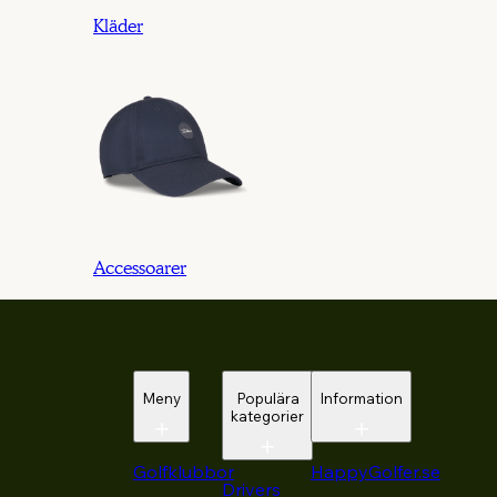
Kläder
Accessoarer
Meny
Populära
Information
kategorier
Golfklubbor
HappyGolfer.se
Drivers