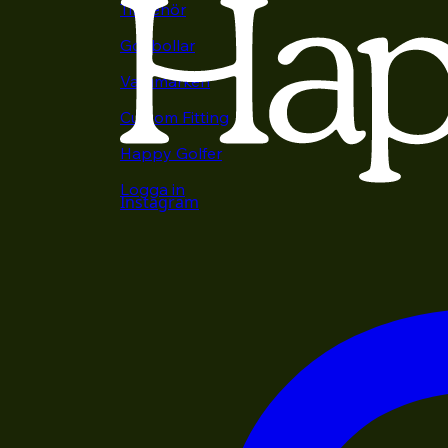
Tillbehör
Golfbollar
Varumärken
Custom Fitting
Happy Golfer
Logga in
Instagram