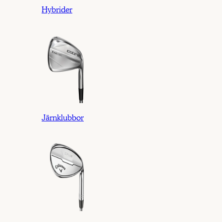
Hybrider
Järnklubbor