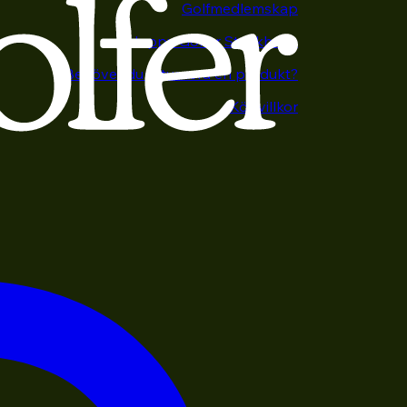
Golfmedlemskap
Happy Golfer Stockholm
Behöver du returnera en produkt?
Köpvillkor