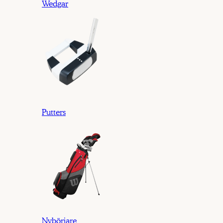
Wedgar
Putters
Nybörjare