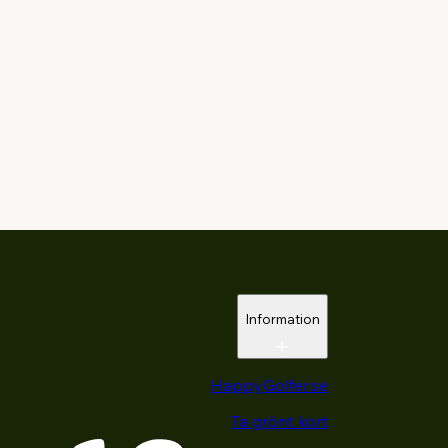
Information
HappyGolfer.se
Ta grönt kort