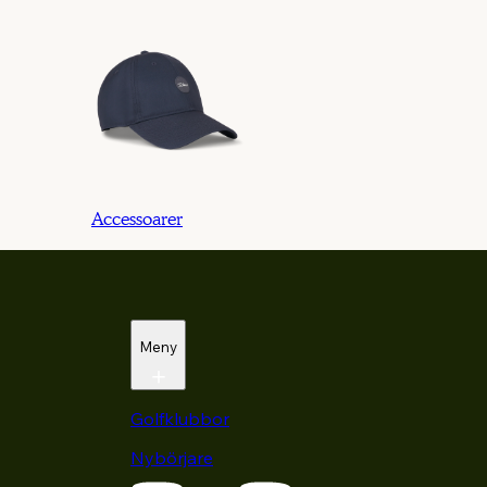
Accessoarer
Meny
Golfklubbor
Nybörjare