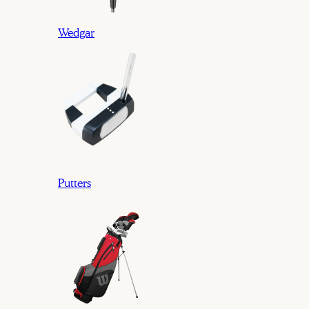
Wedgar
Putters