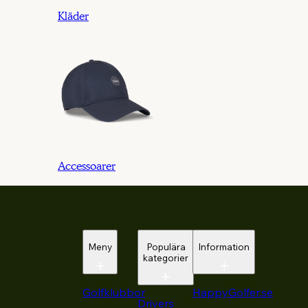
Kläder
Accessoarer
Meny
Populära
Information
kategorier
Golfklubbor
HappyGolfer.se
Drivers