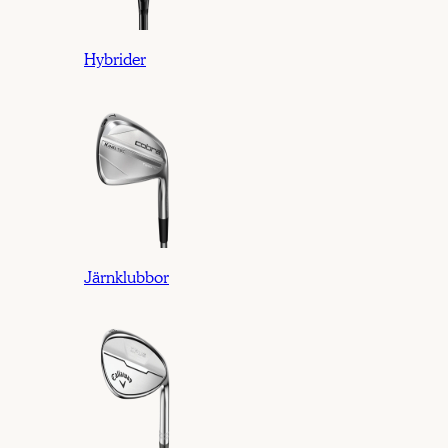
Hybrider
Järnklubbor