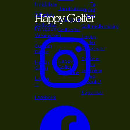
Nybörjare
Ta
Järnklubbor
grönt
Tillbehör
kort
Nybörjare
Golfbollar
Golfmedlemskap
Instagram
Golfbollar
Varumärken
Happy
Putters
Golfer
Custom
Stockholm
Kepsar
Fitting
Behöver
Happy
Happy
du
Golfer
Golfer
returnera
Magazine
en
Logga
produkt?
in
Köpvillkor
Facebook