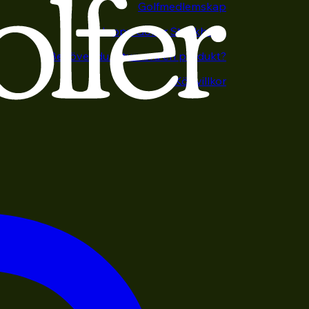
Golfmedlemskap
Happy Golfer Stockholm
Behöver du returnera en produkt?
Köpvillkor