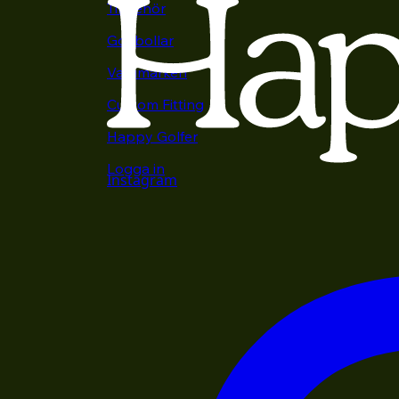
Tillbehör
Golfbollar
Varumärken
Custom Fitting
Happy Golfer
Logga in
Instagram