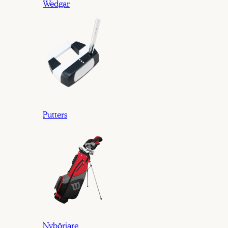
Wedgar
Putters
Nybörjare