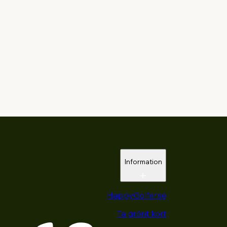
Information
HappyGolfer.se
Ta grönt kort