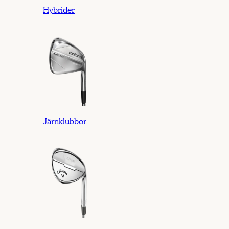
Hybrider
Järnklubbor