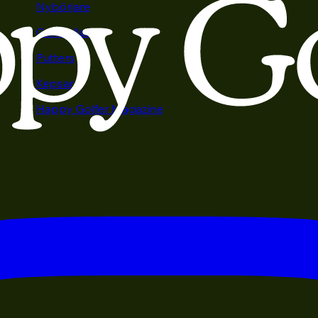
Nybörjare
Golfbollar
Putters
Kepsar
Happy Golfer Magazine