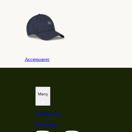
Accessoarer
Meny
Golfklubbor
Nybörjare