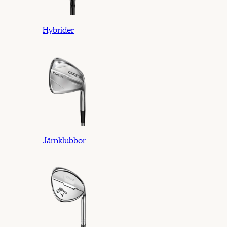
Hybrider
Järnklubbor