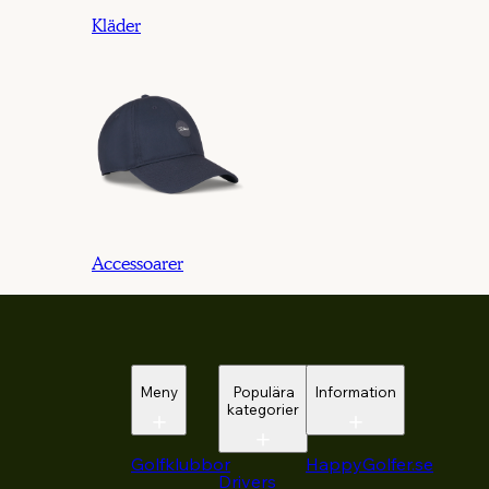
Kläder
Accessoarer
Meny
Populära
Information
kategorier
Golfklubbor
HappyGolfer.se
Drivers