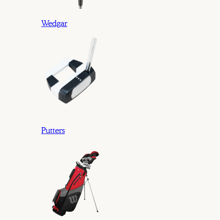
Wedgar
Putters