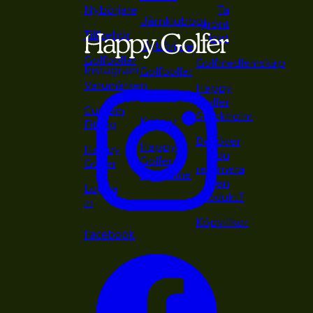
Nybörjare
Ta
Järnklubbor
grönt
Tillbehör
kort
Nybörjare
Golfbollar
Golfmedlemskap
Instagram
Golfbollar
Varumärken
Happy
Putters
Golfer
Custom
Stockholm
Kepsar
Fitting
Behöver
Happy
Happy
du
Golfer
Golfer
returnera
Magazine
en
Logga
produkt?
in
Köpvillkor
Facebook