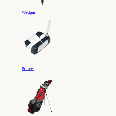
Wedgar
Putters