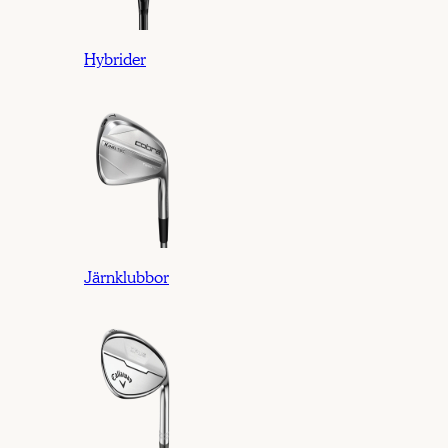
Hybrider
Järnklubbor