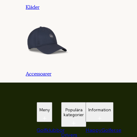
Kläder
Accessoarer
Meny
Populära
Information
kategorier
Golfklubbor
HappyGolfer.se
Drivers