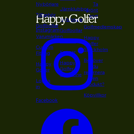
Nybörjare
Ta
Järnklubbor
grönt
Tillbehör
kort
Nybörjare
Golfbollar
Golfmedlemskap
Instagram
Golfbollar
Varumärken
Happy
Putters
Golfer
Custom
Stockholm
Kepsar
Fitting
Behöver
Happy
Happy
du
Golfer
Golfer
returnera
Magazine
en
Logga
produkt?
in
Köpvillkor
Facebook