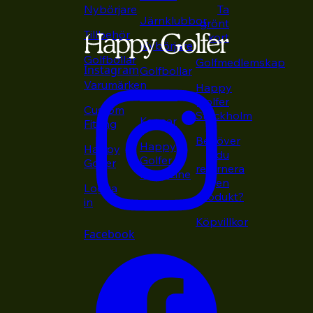
Nybörjare
Ta
Järnklubbor
grönt
Tillbehör
kort
Nybörjare
Golfbollar
Golfmedlemskap
Instagram
Golfbollar
Varumärken
Happy
Putters
Golfer
Custom
Stockholm
Kepsar
Fitting
Behöver
Happy
Happy
du
Golfer
Golfer
returnera
Magazine
en
Logga
produkt?
in
Köpvillkor
Facebook