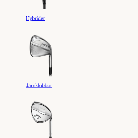
Hybrider
Järnklubbor