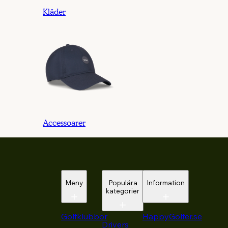
Kläder
Accessoarer
Meny
Populära
Information
kategorier
Golfklubbor
HappyGolfer.se
Drivers