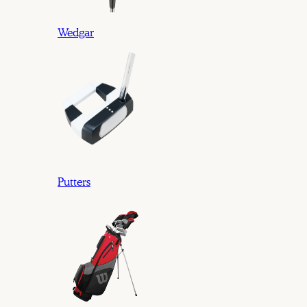
Wedgar
Putters