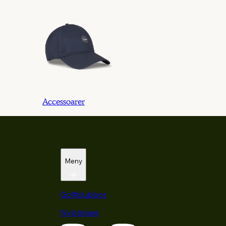
Accessoarer
Meny
Golfklubbor
Nybörjare