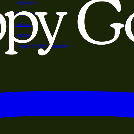
Nybörjare
Golfbollar
Putters
Kepsar
Happy Golfer Magazine