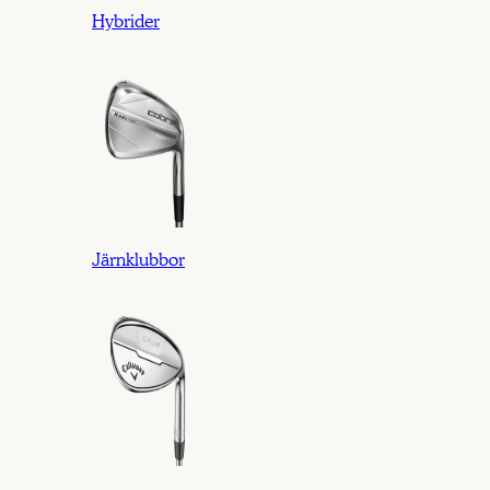
Hybrider
Järnklubbor