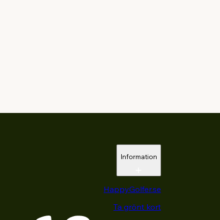
Information
HappyGolfer.se
Ta grönt kort