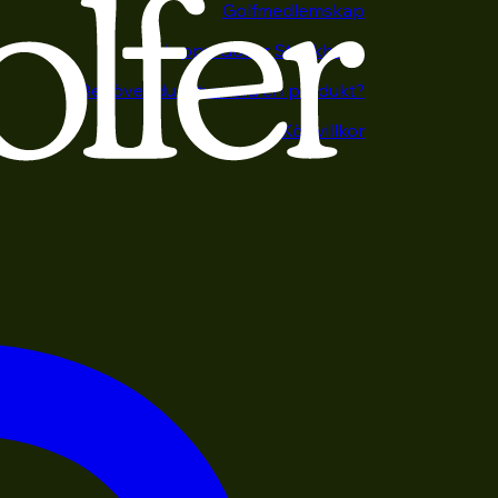
Golfmedlemskap
Happy Golfer Stockholm
Behöver du returnera en produkt?
Köpvillkor