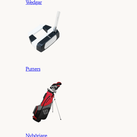
Wedgar
Putters
Nybörjare