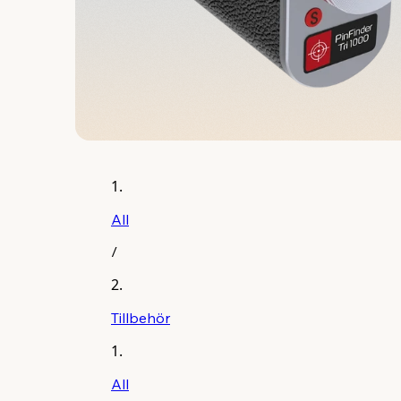
All
/
Tillbehör
All