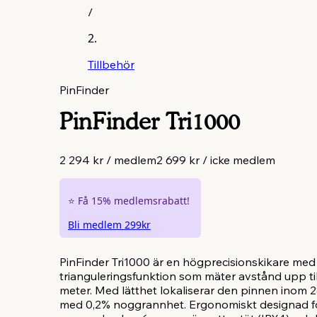
/
Tillbehör
PinFinder
PinFinder Tri1000
2 294 kr
/
medlem
2 699 kr
/
icke medlem
⭐️
Få 15% medlemsrabatt!
Bli medlem 299kr
PinFinder Tri1000 är en högprecisionskikare med
trianguleringsfunktion som mäter avstånd upp ti
meter. Med lätthet lokaliserar den pinnen inom 
med 0,2% noggrannhet. Ergonomiskt designad fö