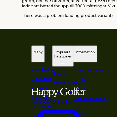
grepp, den har 6x zoom, är vattentät (IPX4) och 
laddbart batteri för upp till 7000 mätningar. Vikt
There was a problem loading product variants
Meny
Populära
Information
kategorier
Golfklubbor
HappyGolfer.se
Drivers
Nybörjare
Ta
Järnklubbor
grönt
Tillbehör
kort
Nybörjare
Golfbollar
Golfmedlemskap
Instagram
Golfbollar
Varumärken
Happy
Putters
Golfer
Custom