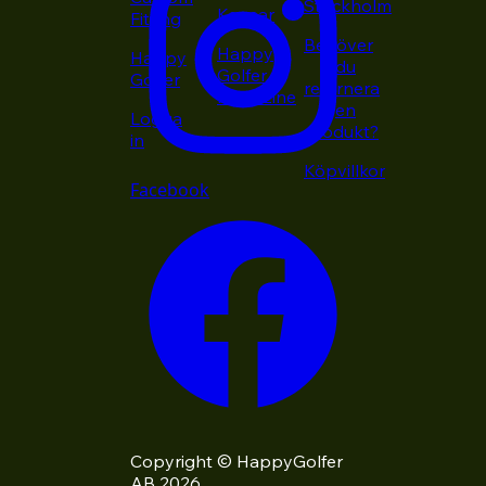
Stockholm
Kepsar
Fitting
Behöver
Happy
Happy
du
Golfer
Golfer
returnera
Magazine
en
Logga
produkt?
in
Köpvillkor
Facebook
Copyright © HappyGolfer
AB 2026