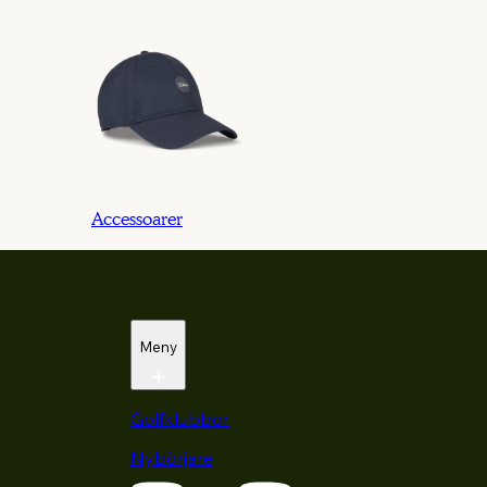
Accessoarer
Meny
Golfklubbor
Nybörjare