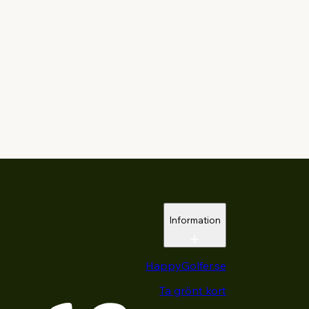
Information
HappyGolfer.se
Ta grönt kort