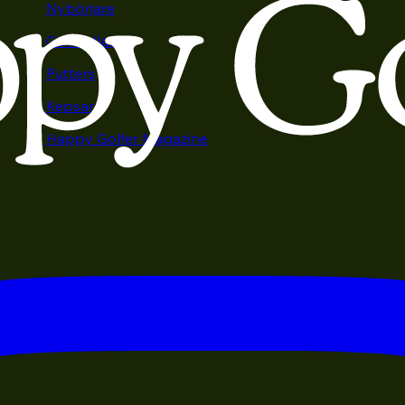
Nybörjare
Golfbollar
Putters
Kepsar
Happy Golfer Magazine