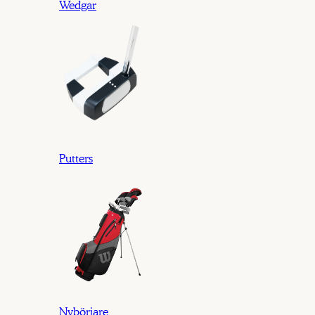
Wedgar
Putters
Nybörjare