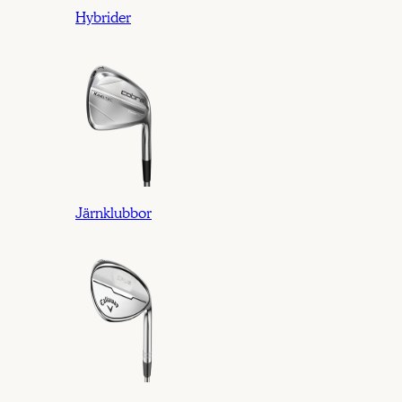
Hybrider
Järnklubbor