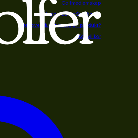
Golfmedlemskap
Happy Golfer Stockholm
Behöver du returnera en produkt?
Köpvillkor