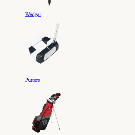
Wedgar
Putters