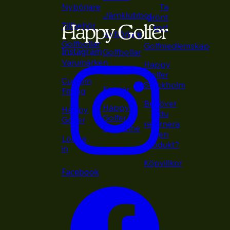
Nybörjare
Ta
Järnklubbor
grönt
Tillbehör
kort
Nybörjare
Golfbollar
Golfmedlemskap
Instagram
Golfbollar
Varumärken
Happy
Putters
Golfer
Custom
Stockholm
Kepsar
Fitting
Behöver
Happy
Happy
du
Golfer
Golfer
returnera
Magazine
en
Logga
produkt?
in
Köpvillkor
Facebook