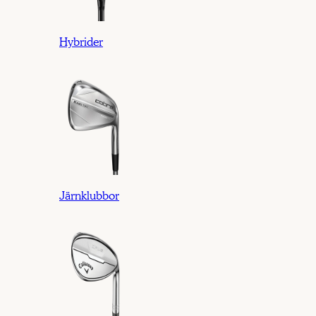
Hybrider
Järnklubbor