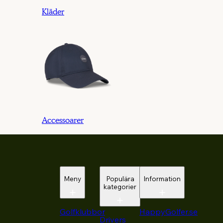
Kläder
Accessoarer
Meny
Populära
Information
kategorier
Golfklubbor
HappyGolfer.se
Drivers