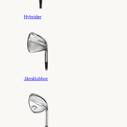
Hybrider
Järnklubbor