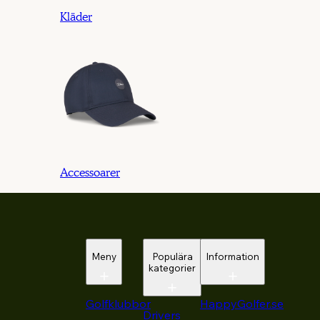
Kläder
Accessoarer
Meny
Populära
Information
kategorier
Golfklubbor
HappyGolfer.se
Drivers