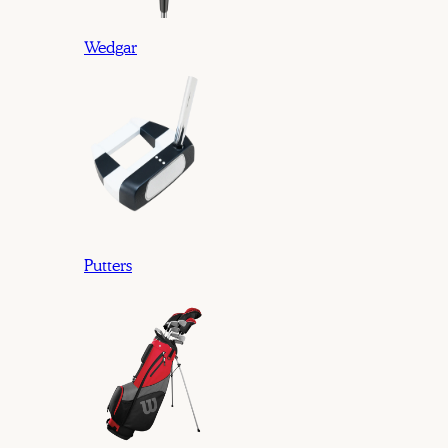
Wedgar
Putters