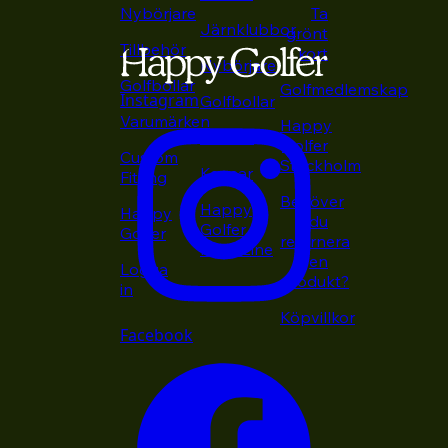
Nybörjare
Ta
Järnklubbor
grönt
Tillbehör
kort
Nybörjare
Golfbollar
Golfmedlemskap
Instagram
Golfbollar
Varumärken
Happy
Putters
Golfer
Custom
Stockholm
Kepsar
Fitting
Behöver
Happy
Happy
du
Golfer
Golfer
returnera
Magazine
en
Logga
produkt?
in
Köpvillkor
Facebook