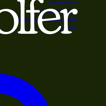
Golfmedlemskap
Happy Golfer Stockholm
Behöver du returnera en produkt?
Köpvillkor