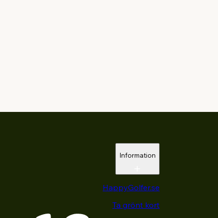
Information
HappyGolfer.se
Ta grönt kort