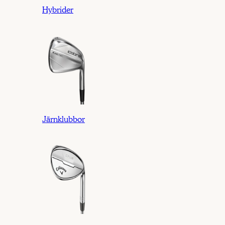
Hybrider
Järnklubbor