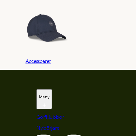
Accessoarer
Meny
Golfklubbor
Nybörjare