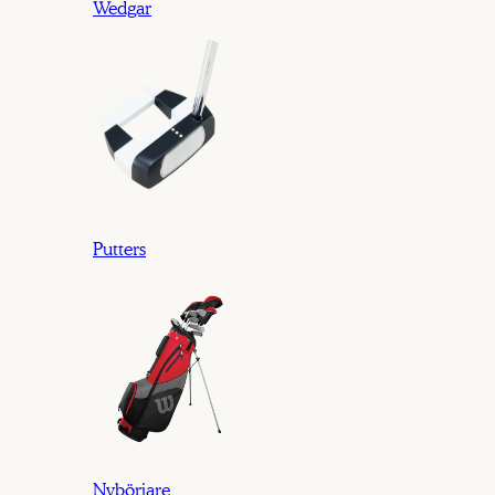
Wedgar
Putters
Nybörjare