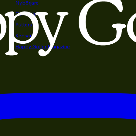
Nybörjare
Golfbollar
Putters
Kepsar
Happy Golfer Magazine